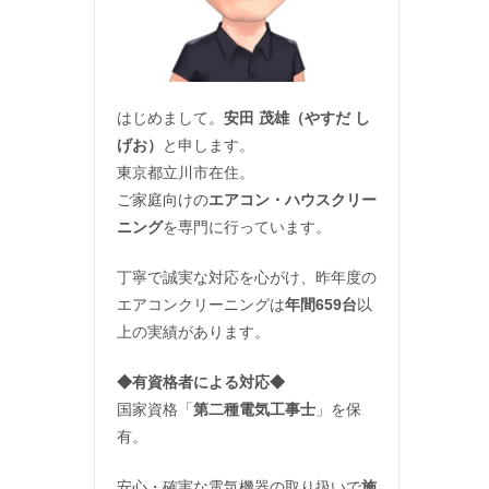
はじめまして。
安田 茂雄（やすだ し
げお）
と申します。
東京都立川市在住。
ご家庭向けの
エアコン・ハウスクリー
ニング
を専門に行っています。
丁寧で誠実な対応を心がけ、昨年度の
エアコンクリーニングは
年間659台
以
上の実績があります。
◆
有資格者による対応
◆
国家資格「
第二種電気工事士
」を保
有。
安心・確実な電気機器の取り扱いで
施