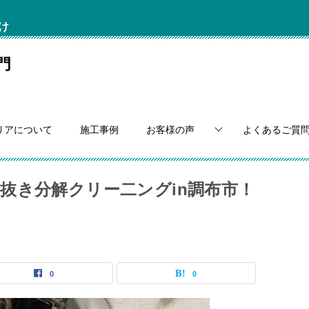
け
リアについて
施工事例
お客様の声
よくあるご質
抜き分解クリー二ングin調布市！
0
0