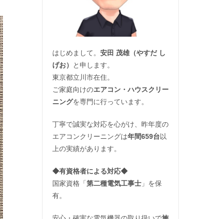
はじめまして。
安田 茂雄（やすだ し
げお）
と申します。
東京都立川市在住。
ご家庭向けの
エアコン・ハウスクリー
ニング
を専門に行っています。
丁寧で誠実な対応を心がけ、昨年度の
エアコンクリーニングは
年間659台
以
上の実績があります。
◆
有資格者による対応
◆
国家資格「
第二種電気工事士
」を保
有。
安心・確実な電気機器の取り扱いで
施