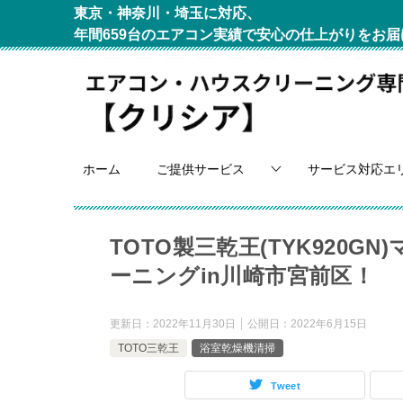
東京・神奈川・埼玉に対応、
年間659台のエアコン実績で安心の仕上がりをお届
ホーム
ご提供サービス
サービス対応エ
TOTO製三乾王(TYK920
ーニングin川崎市宮前区！
更新日：
2022年11月30日
公開日：
2022年6月15日
TOTO三乾王
浴室乾燥機清掃
Tweet