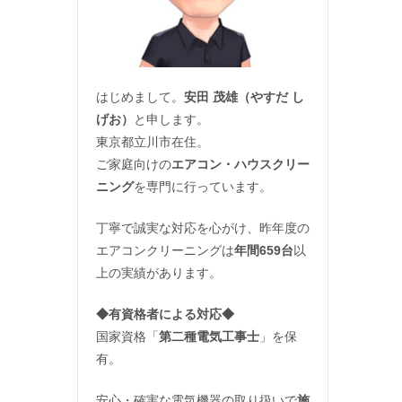
はじめまして。
安田 茂雄（やすだ し
げお）
と申します。
東京都立川市在住。
ご家庭向けの
エアコン・ハウスクリー
ニング
を専門に行っています。
丁寧で誠実な対応を心がけ、昨年度の
エアコンクリーニングは
年間659台
以
上の実績があります。
◆
有資格者による対応
◆
国家資格「
第二種電気工事士
」を保
有。
安心・確実な電気機器の取り扱いで
施