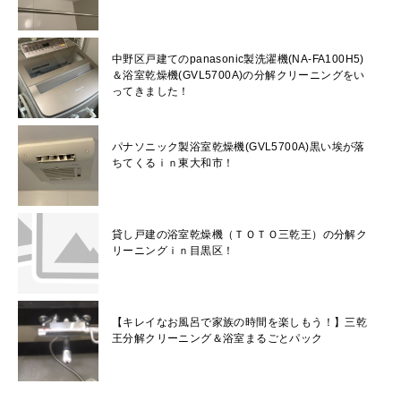
中野区戸建てのpanasonic製洗濯機(NA-FA100H5)
＆浴室乾燥機(GVL5700A)の分解クリーニングをい
ってきました！
パナソニック製浴室乾燥機(GVL5700A)黒い埃が落
ちてくるｉｎ東大和市！
貸し戸建の浴室乾燥機（ＴＯＴＯ三乾王）の分解ク
リーニングｉｎ目黒区！
【キレイなお風呂で家族の時間を楽しもう！】三乾
王分解クリーニング＆浴室まるごとパック