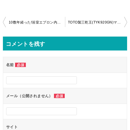
投
10数年経った!浴室エプロン内＆ＴＯＴＯ三乾王の分解クリーニングｉｎ台東区！
TOTO製三乾王(TYK920GN)マンションへの引っ越しの際の分解クリーニングin川崎市宮前区！
稿
ナ
コメントを残す
ビ
ゲ
名前
必須
ー
シ
ョ
ン
メール（公開されません）
必須
サイト