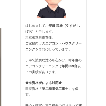
はじめまして。
安田 茂雄（やすだ し
げお）
と申します。
東京都立川市在住。
ご家庭向けの
エアコン・ハウスクリー
ニング
を専門に行っています。
丁寧で誠実な対応を心がけ、昨年度の
エアコンクリーニングは
年間659台
以
上の実績があります。
◆
有資格者による対応
◆
国家資格「
第二種電気工事士
」を保
有。
安心・確実な電気機器の取り扱いで
施