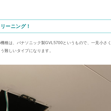
解クリーニング！
種は、パナソニック製GVL5700というもので、一見小さ
こう難しいタイプになります。