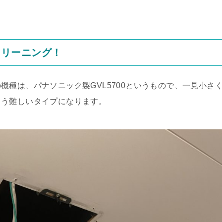
解クリーニング！
種は、パナソニック製GVL5700というもので、一見小さ
こう難しいタイプになります。