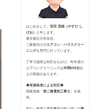
はじめまして。
安田 茂雄（やすだ し
げお）
と申します。
東京都立川市在住。
ご家庭向けの
エアコン・ハウスクリー
ニング
を専門に行っています。
丁寧で誠実な対応を心がけ、昨年度の
エアコンクリーニングは
年間659台
以
上の実績があります。
◆
有資格者による対応
◆
国家資格「
第二種電気工事士
」を保
有。
安心・確実な電気機器の取り扱いで
施