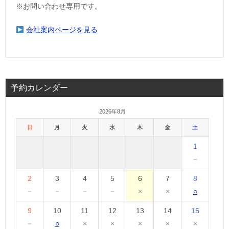
※お問い合わせ専用です。
会社案内ページを見る
予約カレンダー
2026年8月
日
月
火
水
木
金
土
1
－
2
3
4
5
6
7
8
－
－
－
－
×
×
○
9
10
11
12
13
14
15
－
○
×
×
×
×
×