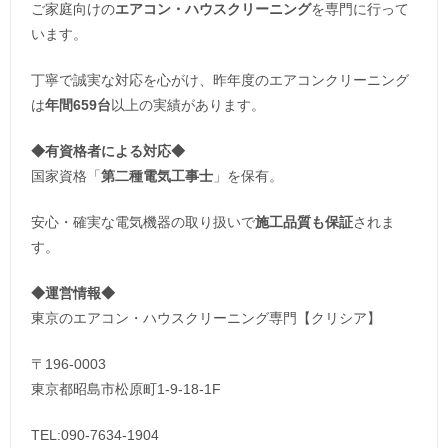
ご家庭向けの
エアコン・ハウスクリーニング
を専門に行って
います。
丁寧で誠実な対応を心がけ、昨年度のエアコンクリーニング
は
年間659台
以上の実績があります。
◆
有資格者による対応
◆
国家資格「
第二種電気工事士
」を保有。
安心・確実な電気機器の取り扱いで
施工品質も保証
されま
す。
◆運営情報◆
東京のエアコン・ハウスクリーニング専門【クリシア】
〒196-0003
東京都昭島市松原町1-9‐18‐1F
TEL:090-7634-1904