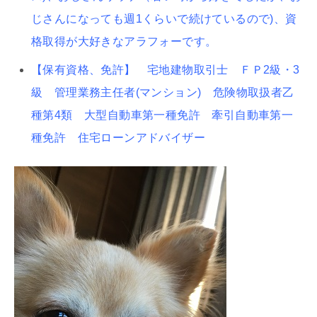
じさんになっても週1くらいで続けているので)、資
格取得が大好きなアラフォーです。
【保有資格、免許】 宅地建物取引士 ＦＰ2級・3
級 管理業務主任者(マンション) 危険物取扱者乙
種第4類 大型自動車第一種免許 牽引自動車第一
種免許 住宅ローンアドバイザー