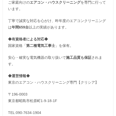
ご家庭向けの
エアコン・ハウスクリーニング
を専門に行って
います。
丁寧で誠実な対応を心がけ、昨年度のエアコンクリーニング
は
年間659台
以上の実績があります。
◆
有資格者による対応
◆
国家資格「
第二種電気工事士
」を保有。
安心・確実な電気機器の取り扱いで
施工品質も保証
されま
す。
◆運営情報◆
東京のエアコン・ハウスクリーニング専門【クリシア】
〒196-0003
東京都昭島市松原町1-9‐18‐1F
TEL:090-7634-1904