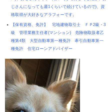
じさんになっても週1くらいで続けているので)、資
格取得が大好きなアラフォーです。
【保有資格、免許】 宅地建物取引士 ＦＰ2級・3
級 管理業務主任者(マンション) 危険物取扱者乙
種第4類 大型自動車第一種免許 牽引自動車第一
種免許 住宅ローンアドバイザー