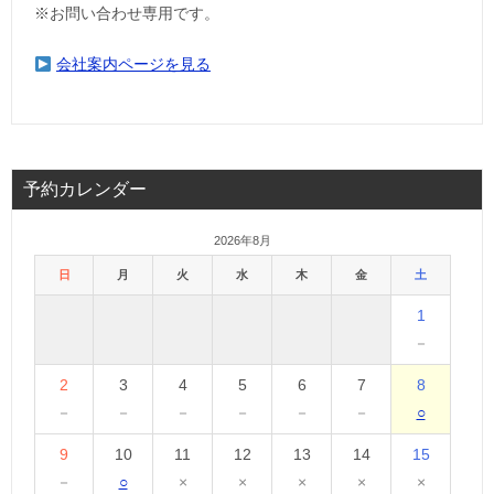
※お問い合わせ専用です。
会社案内ページを見る
予約カレンダー
2026年8月
日
月
火
水
木
金
土
1
－
2
3
4
5
6
7
8
－
－
－
－
－
－
○
9
10
11
12
13
14
15
－
○
×
×
×
×
×