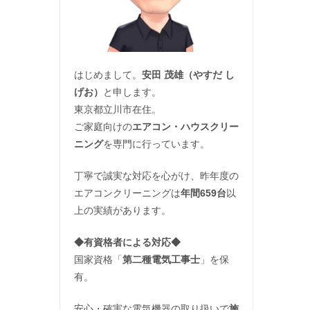
はじめまして。
安田 茂雄（やすだ し
げお）
と申します。
東京都立川市在住。
ご家庭向けの
エアコン・ハウスクリー
ニング
を専門に行っています。
丁寧で誠実な対応を心がけ、昨年度の
エアコンクリーニングは
年間659台
以
上の実績があります。
◆
有資格者による対応
◆
国家資格「
第二種電気工事士
」を保
有。
安心・確実な電気機器の取り扱いで
施