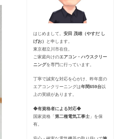
はじめまして。
安田 茂雄（やすだ し
げお）
と申します。
東京都立川市在住。
ご家庭向けの
エアコン・ハウスクリー
ニング
を専門に行っています。
丁寧で誠実な対応を心がけ、昨年度の
エアコンクリーニングは
年間659台
以
上の実績があります。
◆
有資格者による対応
◆
国家資格「
第二種電気工事士
」を保
有。
安心・確実な電気機器の取り扱いで
施