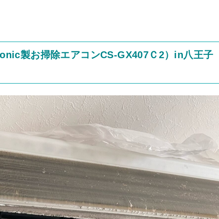
nic製お掃除エアコンCS-GX407Ｃ2）in八王子