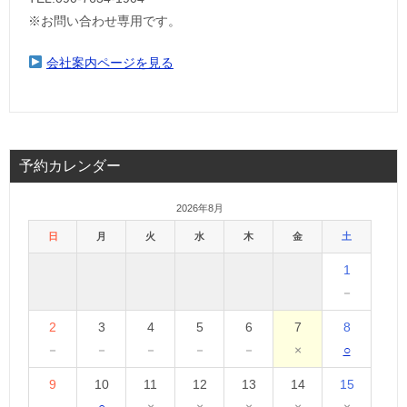
※お問い合わせ専用です。
会社案内ページを見る
予約カレンダー
2026年8月
日
月
火
水
木
金
土
1
－
2
3
4
5
6
7
8
－
－
－
－
－
×
○
9
10
11
12
13
14
15
－
○
×
×
×
×
×