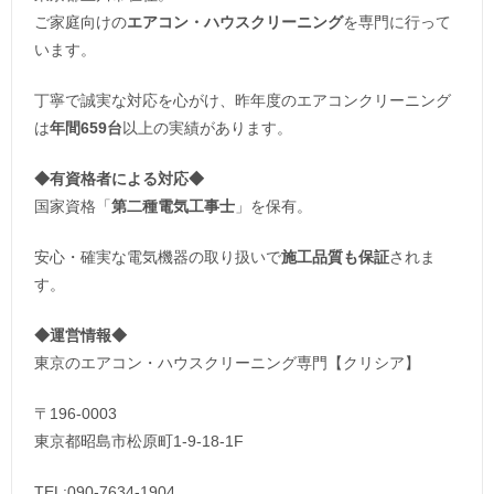
ご家庭向けの
エアコン・ハウスクリーニング
を専門に行って
います。
丁寧で誠実な対応を心がけ、昨年度のエアコンクリーニング
は
年間659台
以上の実績があります。
◆
有資格者による対応
◆
国家資格「
第二種電気工事士
」を保有。
安心・確実な電気機器の取り扱いで
施工品質も保証
されま
す。
◆運営情報◆
東京のエアコン・ハウスクリーニング専門【クリシア】
〒196-0003
東京都昭島市松原町1-9‐18‐1F
TEL:090-7634-1904