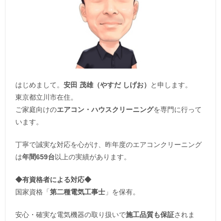
はじめまして。
安田 茂雄（やすだ しげお）
と申します。
東京都立川市在住。
ご家庭向けの
エアコン・ハウスクリーニング
を専門に行って
います。
丁寧で誠実な対応を心がけ、昨年度のエアコンクリーニング
は
年間659台
以上の実績があります。
◆
有資格者による対応
◆
国家資格「
第二種電気工事士
」を保有。
安心・確実な電気機器の取り扱いで
施工品質も保証
されま