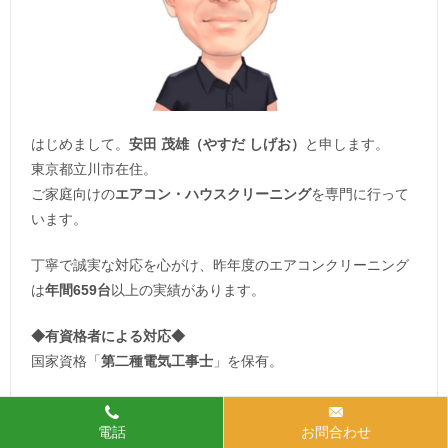
はじめまして。
安田 茂雄（やすだ しげお）
と申します。
東京都立川市在住。
ご家庭向けの
エアコン・ハウスクリーニング
を専門に行って
います。
丁寧で誠実な対応を心がけ、昨年度のエアコンクリーニング
は
年間659台
以上の実績があります。
◆
有資格者による対応
◆
国家資格「
第二種電気工事士
」を保有。
安心・確実な電気機器の取り扱いで
施工品質も保証
されま
電話
お問合わせ
す。