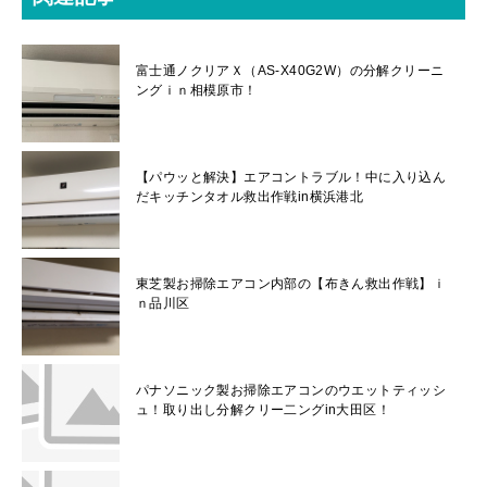
富士通ノクリアＸ（AS-X40G2W）の分解クリーニ
ングｉｎ相模原市！
【パウッと解決】エアコントラブル！中に入り込ん
だキッチンタオル救出作戦in横浜港北
東芝製お掃除エアコン内部の【布きん救出作戦】ｉ
ｎ品川区
パナソニック製お掃除エアコンのウエットティッシ
ュ！取り出し分解クリー二ングin大田区！