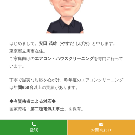
はじめまして。
安田 茂雄（やすだ しげお）
と申します。
東京都立川市在住。
ご家庭向けの
エアコン・ハウスクリーニング
を専門に行って
います。
丁寧で誠実な対応を心がけ、昨年度のエアコンクリーニング
は
年間659台
以上の実績があります。
◆
有資格者による対応
◆
国家資格「
第二種電気工事士
」を保有。
安心・確実な電気機器の取り扱いで
施工品質も保証
されま
電話
お問合わせ
す。