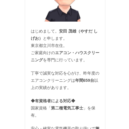
はじめまして。
安田 茂雄（やすだ し
げお）
と申します。
東京都立川市在住。
ご家庭向けの
エアコン・ハウスクリー
ニング
を専門に行っています。
丁寧で誠実な対応を心がけ、昨年度の
エアコンクリーニングは
年間659台
以
上の実績があります。
◆
有資格者による対応
◆
国家資格「
第二種電気工事士
」を保
有。
安心・確実な電気機器の取り扱いで
施