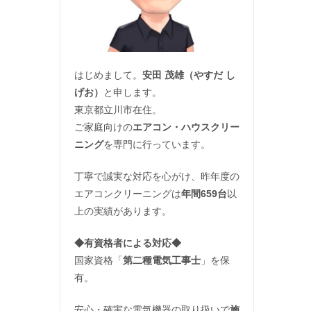
はじめまして。
安田 茂雄（やすだ し
げお）
と申します。
東京都立川市在住。
ご家庭向けの
エアコン・ハウスクリー
ニング
を専門に行っています。
丁寧で誠実な対応を心がけ、昨年度の
エアコンクリーニングは
年間659台
以
上の実績があります。
◆
有資格者による対応
◆
国家資格「
第二種電気工事士
」を保
有。
安心・確実な電気機器の取り扱いで
施