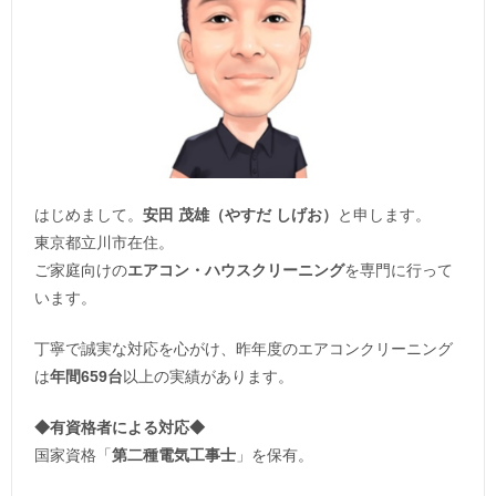
はじめまして。
安田 茂雄（やすだ しげお）
と申します。
東京都立川市在住。
ご家庭向けの
エアコン・ハウスクリーニング
を専門に行って
います。
丁寧で誠実な対応を心がけ、昨年度のエアコンクリーニング
は
年間659台
以上の実績があります。
◆
有資格者による対応
◆
国家資格「
第二種電気工事士
」を保有。