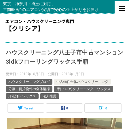
東京・神奈川・埼玉に対応、
年間659台のエアコン実績で安心の仕上がりをお届け
ハウスクリーニング八王子市中古マンション
3ldkフローリングワックス手順
更新日：
2019年10月8日
公開日：
2018年1月9日
ハウスクリーニングブログ
中古物件全体ハウスクリーニング
分譲・賃貸物件の全体清掃
床(フロア)クリーニング・ワックス
床洗浄・ワックス
法人様用
Tweet
0
0