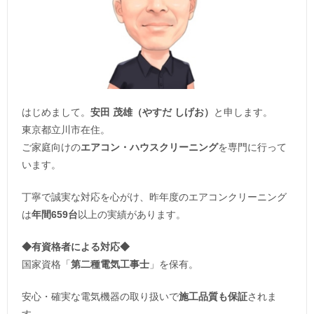
はじめまして。
安田 茂雄（やすだ しげお）
と申します。
東京都立川市在住。
ご家庭向けの
エアコン・ハウスクリーニング
を専門に行って
います。
丁寧で誠実な対応を心がけ、昨年度のエアコンクリーニング
は
年間659台
以上の実績があります。
◆
有資格者による対応
◆
国家資格「
第二種電気工事士
」を保有。
安心・確実な電気機器の取り扱いで
施工品質も保証
されま
す。