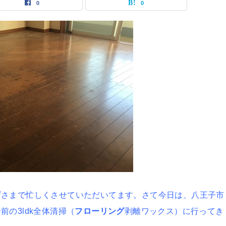
0
0
げさまで忙しくさせていただいてます。さて今日は、八王子市
の3ldk全体清掃（
フローリング
剥離ワックス）に行ってき