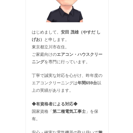
はじめまして。
安田 茂雄（やすだ し
げお）
と申します。
東京都立川市在住。
ご家庭向けの
エアコン・ハウスクリー
ニング
を専門に行っています。
丁寧で誠実な対応を心がけ、昨年度の
エアコンクリーニングは
年間659台
以
上の実績があります。
◆
有資格者による対応
◆
国家資格「
第二種電気工事士
」を保
有。
安心・確実な電気機器の取り扱いで
施