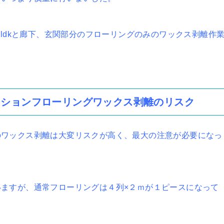
、ldkと廊下、玄関部分のフローリングのみのワックス剥離作
ンションフローリングワックス剥離のリスク
のワックス剥離は大変リスクが高く、最大の注意が必要になっ
ますが、通常フローリングは４列×２ｍが１ピースになって
。