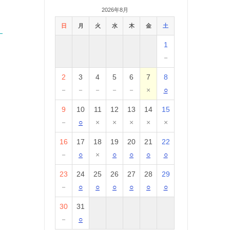
イ
2026年8月
日
月
火
水
木
金
土
1
－
2
3
4
5
6
7
8
－
－
－
－
－
×
○
9
10
11
12
13
14
15
－
○
×
×
×
×
×
16
17
18
19
20
21
22
－
○
×
○
○
○
○
23
24
25
26
27
28
29
－
○
○
○
○
○
○
30
31
－
○