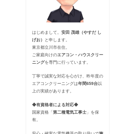
はじめまして。
安田 茂雄（やすだ し
げお）
と申します。
東京都立川市在住。
ご家庭向けの
エアコン・ハウスクリー
ニング
を専門に行っています。
丁寧で誠実な対応を心がけ、昨年度の
エアコンクリーニングは
年間659台
以
上の実績があります。
◆
有資格者による対応
◆
国家資格「
第二種電気工事士
」を保
有。
安心・確実な電気機器の取り扱いで
施