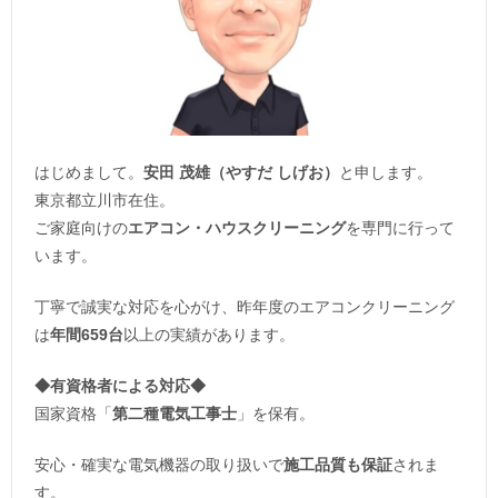
はじめまして。
安田 茂雄（やすだ しげお）
と申します。
東京都立川市在住。
ご家庭向けの
エアコン・ハウスクリーニング
を専門に行って
います。
丁寧で誠実な対応を心がけ、昨年度のエアコンクリーニング
は
年間659台
以上の実績があります。
◆
有資格者による対応
◆
国家資格「
第二種電気工事士
」を保有。
安心・確実な電気機器の取り扱いで
施工品質も保証
されま
す。