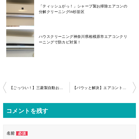
「ティッシュがっ！」シャープ製お掃除エアコンの
分解クリーニングin杉並区
ハウスクリーニング神奈川県相模原市エアコンクリ
ーニングで防カビ対策！
投
【ごっつい！】三菱製自動お掃除エアコン（MSZ‐ZW5618‐W）の分解クリーニングin調布
【パウッと解決】エアコントラブル！中に入り込んだキッチンタオル救出作戦in横浜港北
稿
ナ
コメントを残す
ビ
ゲ
名前
必須
ー