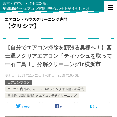
東京・神奈川・埼玉に対応、
年間659台のエアコン実績で安心の仕上がりをお届け
【自分でエアコン掃除を頑張る奥様へ！】富
士通ノクリアエアコン「ティッシュを取って
一石二鳥！」分解クリーニングin横浜市
更新日：
2019年11月26日
公開日：
2019年10月6日
エアコンブログ
エアコン内部のティッシュ(キッチンタオル他）の除去
富士通お掃除機能付きエアコン分解クリーニング
Tweet
0
0