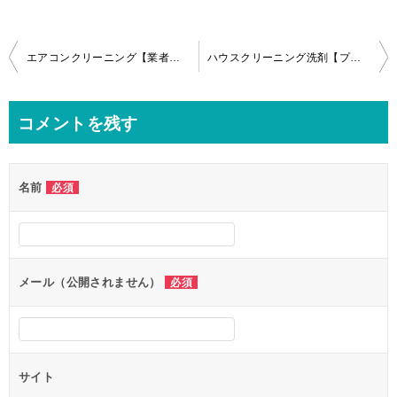
投
エアコンクリーニング【業者選びで迷っている方必見】失敗しない選び方！
ハウスクリーニング洗剤【プロが教える!】基礎知識はこれ！
稿
ナ
コメントを残す
ビ
ゲ
名前
必須
ー
シ
ョ
ン
メール（公開されません）
必須
サイト