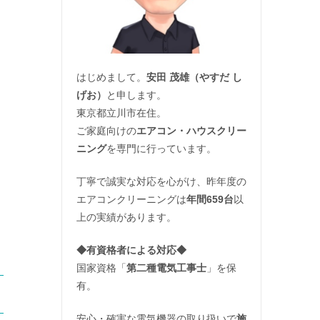
はじめまして。
安田 茂雄（やすだ し
げお）
と申します。
東京都立川市在住。
ご家庭向けの
エアコン・ハウスクリー
ニング
を専門に行っています。
丁寧で誠実な対応を心がけ、昨年度の
エアコンクリーニングは
年間659台
以
上の実績があります。
◆
有資格者による対応
◆
国家資格「
第二種電気工事士
」を保
有。
安心・確実な電気機器の取り扱いで
施