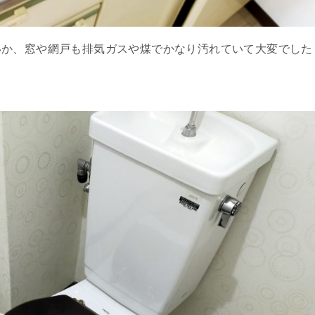
いか、窓や網戸も排気ガスや煤でかなり汚れていて大変でした