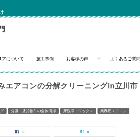
け
リアについて
施工事例
お客様の声
よくあるご質
みエアコンの分解クリーニングin立川市
グ
分譲・賃貸物件の全体清掃
床洗浄・ワックス
業務用エアコン
0
0