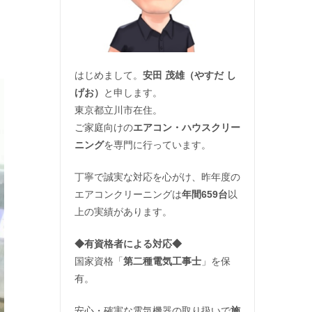
はじめまして。
安田 茂雄（やすだ し
げお）
と申します。
東京都立川市在住。
ご家庭向けの
エアコン・ハウスクリー
ニング
を専門に行っています。
丁寧で誠実な対応を心がけ、昨年度の
エアコンクリーニングは
年間659台
以
上の実績があります。
◆
有資格者による対応
◆
国家資格「
第二種電気工事士
」を保
有。
安心・確実な電気機器の取り扱いで
施