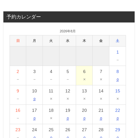
予約カレンダー
2026年8月
日
月
火
水
木
金
土
1
－
2
3
4
5
6
7
8
－
－
－
－
×
×
○
9
10
11
12
13
14
15
－
○
×
×
×
×
×
16
17
18
19
20
21
22
－
○
×
○
○
○
○
23
24
25
26
27
28
29
－
○
○
○
○
○
○