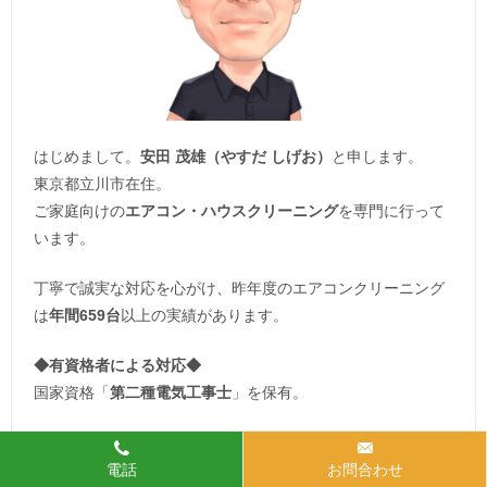
はじめまして。
安田 茂雄（やすだ しげお）
と申します。
東京都立川市在住。
ご家庭向けの
エアコン・ハウスクリーニング
を専門に行って
います。
丁寧で誠実な対応を心がけ、昨年度のエアコンクリーニング
は
年間659台
以上の実績があります。
◆
有資格者による対応
◆
国家資格「
第二種電気工事士
」を保有。
安心・確実な電気機器の取り扱いで
施工品質も保証
されま
電話
お問合わせ
す。