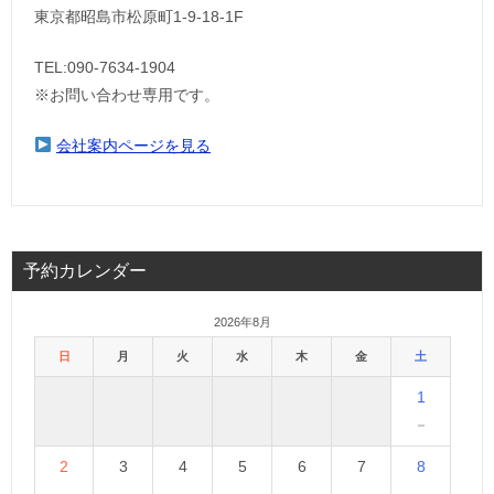
東京都昭島市松原町1-9‐18‐1F
TEL:090-7634-1904
※お問い合わせ専用です。
会社案内ページを見る
予約カレンダー
2026年8月
日
月
火
水
木
金
土
1
－
2
3
4
5
6
7
8