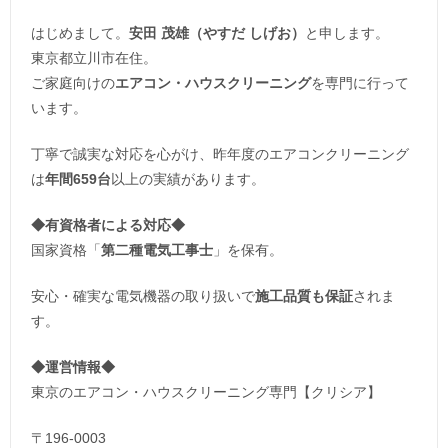
はじめまして。
安田 茂雄（やすだ しげお）
と申します。
東京都立川市在住。
ご家庭向けの
エアコン・ハウスクリーニング
を専門に行って
います。
丁寧で誠実な対応を心がけ、昨年度のエアコンクリーニング
は
年間659台
以上の実績があります。
◆
有資格者による対応
◆
国家資格「
第二種電気工事士
」を保有。
安心・確実な電気機器の取り扱いで
施工品質も保証
されま
す。
◆運営情報◆
東京のエアコン・ハウスクリーニング専門【クリシア】
〒196-0003