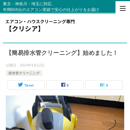
東京・神奈川・埼玉に対応、
年間659台のエアコン実績で安心の仕上がりをお届け
【簡易排水管クリーニング】始めました！
公開日：
2024年4月12日
排水管クリー二ング
Tweet
0
0