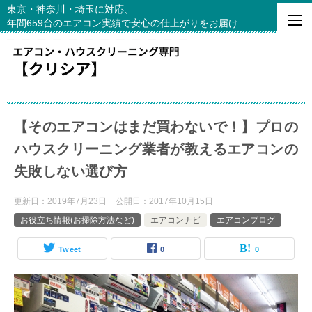
東京・神奈川・埼玉に対応、
年間659台のエアコン実績で安心の仕上がりをお届け
【そのエアコンはまだ買わないで！】プロの
ハウスクリーニング業者が教えるエアコンの
失敗しない選び方
更新日：
2019年7月23日
公開日：
2017年10月15日
お役立ち情報(お掃除方法など)
エアコンナビ
エアコンブログ
Tweet
0
0