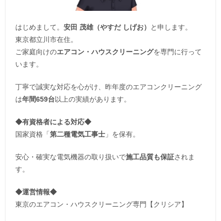
はじめまして。
安田 茂雄（やすだ しげお）
と申します。
東京都立川市在住。
ご家庭向けの
エアコン・ハウスクリーニング
を専門に行って
います。
丁寧で誠実な対応を心がけ、昨年度のエアコンクリーニング
は
年間659台
以上の実績があります。
◆
有資格者による対応
◆
国家資格「
第二種電気工事士
」を保有。
安心・確実な電気機器の取り扱いで
施工品質も保証
されま
す。
◆運営情報◆
東京のエアコン・ハウスクリーニング専門【クリシア】