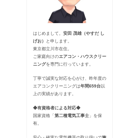
はじめまして。
安田 茂雄（やすだ し
げお）
と申します。
東京都立川市在住。
ご家庭向けの
エアコン・ハウスクリー
ニング
を専門に行っています。
丁寧で誠実な対応を心がけ、昨年度の
エアコンクリーニングは
年間659台
以
上の実績があります。
◆
有資格者による対応
◆
国家資格「
第二種電気工事士
」を保
有。
安心・確実な電気機器の取り扱いで
施