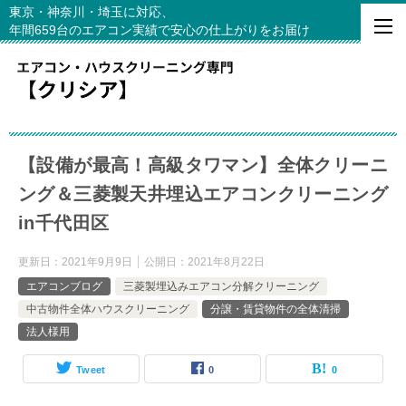
東京・神奈川・埼玉に対応、
年間659台のエアコン実績で安心の仕上がりをお届け
【設備が最高！高級タワマン】全体クリーニ
ング＆三菱製天井埋込エアコンクリーニング
in千代田区
更新日：
2021年9月9日
公開日：
2021年8月22日
エアコンブログ
三菱製埋込みエアコン分解クリーニング
中古物件全体ハウスクリーニング
分譲・賃貸物件の全体清掃
法人様用
Tweet
0
0