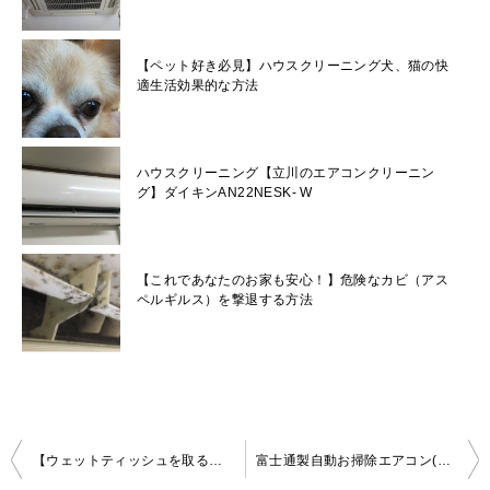
【ペット好き必見】ハウスクリーニング犬、猫の快
適生活効果的な方法
ハウスクリーニング【立川のエアコンクリーニン
グ】ダイキンAN22NESK- W
【これであなたのお家も安心！】危険なカビ（アス
ペルギルス）を撃退する方法
投
【ウェットティッシュを取る！】日立製自動お掃除エアコンの分解クリーニングin杉並区！
富士通製自動お掃除エアコン(AS-R56H2W)の分解クリーニングin川崎市多摩区