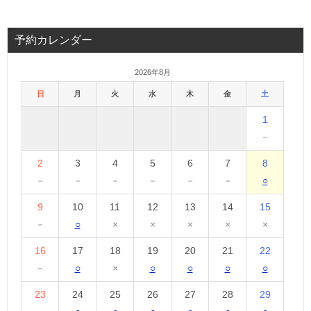
予約カレンダー
2026年8月
日
月
火
水
木
金
土
1
－
2
3
4
5
6
7
8
－
－
－
－
－
－
○
9
10
11
12
13
14
15
－
○
×
×
×
×
×
16
17
18
19
20
21
22
－
○
×
○
○
○
○
23
24
25
26
27
28
29