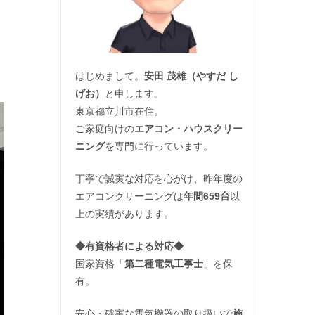
はじめまして。
安田 茂雄（やすだ し
げお）
と申します。
東京都立川市在住。
ご家庭向けの
エアコン・ハウスクリー
ニング
を専門に行っています。
丁寧で誠実な対応を心がけ、昨年度の
エアコンクリーニングは
年間659台
以
上の実績があります。
◆
有資格者による対応
◆
国家資格「
第二種電気工事士
」を保
有。
安心・確実な電気機器の取り扱いで
施