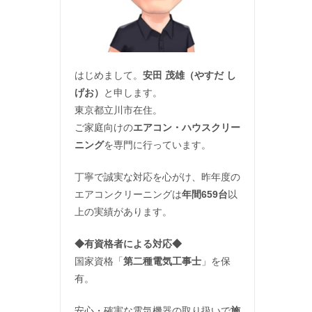
はじめまして。
安田 茂雄（やすだ し
げお）
と申します。
東京都立川市在住。
ご家庭向けの
エアコン・ハウスクリー
ニング
を専門に行っています。
丁寧で誠実な対応を心がけ、昨年度の
エアコンクリーニングは
年間659台
以
上の実績があります。
◆
有資格者による対応
◆
国家資格「
第二種電気工事士
」を保
有。
安心・確実な電気機器の取り扱いで
施