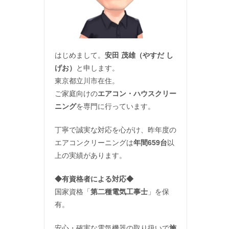
はじめまして。
安田 茂雄（やすだ し
げお）
と申します。
東京都立川市在住。
ご家庭向けの
エアコン・ハウスクリー
ニング
を専門に行っています。
丁寧で誠実な対応を心がけ、昨年度の
エアコンクリーニングは
年間659台
以
上の実績があります。
◆
有資格者による対応
◆
国家資格「
第二種電気工事士
」を保
有。
安心・確実な電気機器の取り扱いで
施