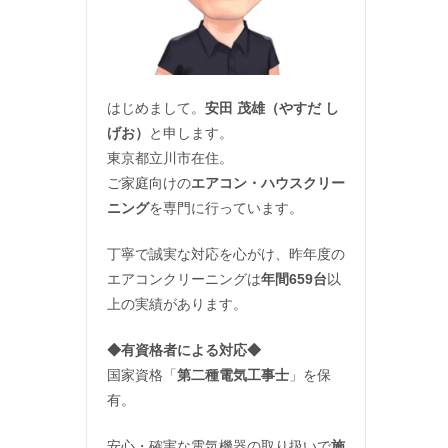
はじめまして。
安田 茂雄（やすだ し
げお）
と申します。
東京都立川市在住。
ご家庭向けの
エアコン・ハウスクリー
ニング
を専門に行っています。
丁寧で誠実な対応を心がけ、昨年度の
エアコンクリーニングは
年間659台
以
上の実績があります。
◆
有資格者による対応
◆
国家資格「
第二種電気工事士
」を保
有。
安心・確実な電気機器の取り扱いで
施