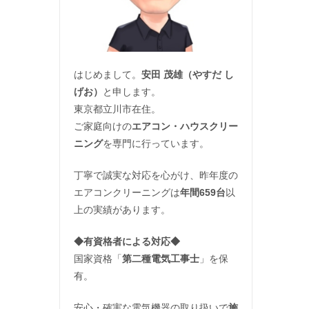
はじめまして。
安田 茂雄（やすだ し
げお）
と申します。
東京都立川市在住。
ご家庭向けの
エアコン・ハウスクリー
ニング
を専門に行っています。
丁寧で誠実な対応を心がけ、昨年度の
エアコンクリーニングは
年間659台
以
上の実績があります。
◆
有資格者による対応
◆
国家資格「
第二種電気工事士
」を保
有。
安心・確実な電気機器の取り扱いで
施