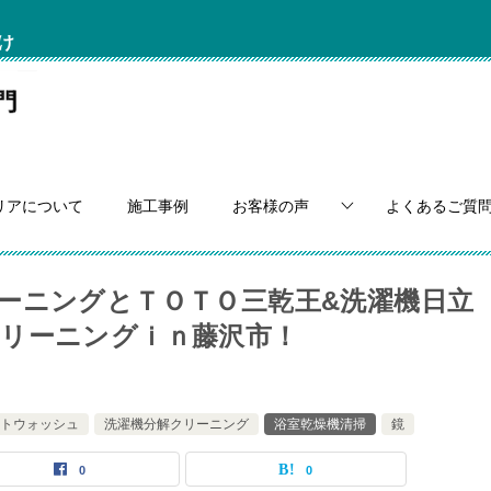
け
リアについて
施工事例
お客様の声
よくあるご質
ーニングとＴＯＴＯ三乾王&洗濯機日立
リーニングｉｎ藤沢市！
トウォッシュ
洗濯機分解クリーニング
浴室乾燥機清掃
鏡
0
0