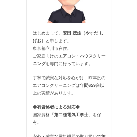
はじめまして。
安田 茂雄（やすだ し
げお）
と申します。
東京都立川市在住。
ご家庭向けの
エアコン・ハウスクリー
ニング
を専門に行っています。
丁寧で誠実な対応を心がけ、昨年度の
エアコンクリーニングは
年間659台
以
上の実績があります。
◆
有資格者による対応
◆
国家資格「
第二種電気工事士
」を保
有。
安心・確実な電気機器の取り扱いで
施