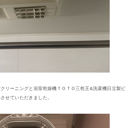
クリーニングと浴室乾燥機ＴＯＴＯ三乾王&洗濯機日立製ビ
いさせていただきました。