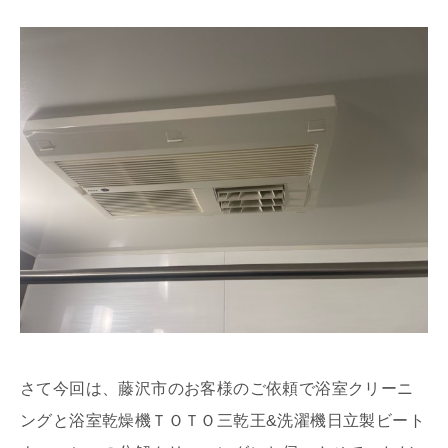
さて今回は、藤沢市のお客様のご依頼で浴室クリーニ
ングと浴室乾燥機ＴＯＴＯ三乾王&洗濯機日立製ビート