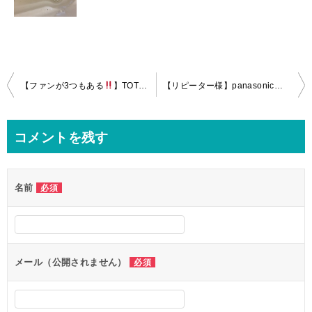
投
【ファンが3つもある
】TOTO三乾王の分解クリーニングin大田区！
【リピーター様】panasonicお掃除エアコン、キッチンレンジフードのクリーニングin八王子市！
稿
ナ
コメントを残す
ビ
ゲ
名前
必須
ー
シ
ョ
ン
メール（公開されません）
必須