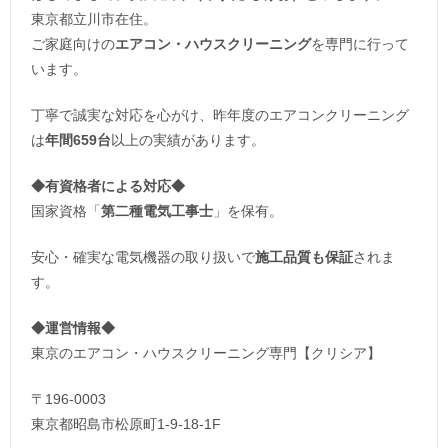
東京都立川市在住。
ご家庭向けの
エアコン・ハウスクリーニング
を専門に行って
います。
丁寧で誠実な対応を心がけ、昨年度のエアコンクリーニング
は
年間659台
以上の実績があります。
◆
有資格者による対応
◆
国家資格「
第二種電気工事士
」を保有。
安心・確実な電気機器の取り扱いで
施工品質も保証
されま
す。
◆運営情報◆
東京のエアコン・ハウスクリーニング専門【クリシア】
〒196-0003
東京都昭島市松原町1-9‐18‐1F