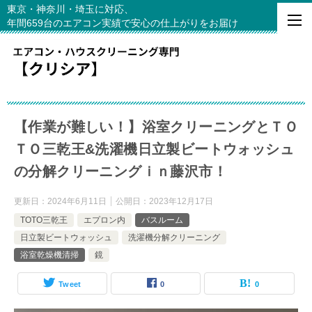
東京・神奈川・埼玉に対応、
年間659台のエアコン実績で安心の仕上がりをお届け
【作業が難しい！】浴室クリーニングとＴＯ
ＴＯ三乾王&洗濯機日立製ビートウォッシュ
の分解クリーニングｉｎ藤沢市！
更新日：
2024年6月11日
公開日：
2023年12月17日
TOTO三乾王
エプロン内
バスルーム
日立製ビートウォッシュ
洗濯機分解クリーニング
浴室乾燥機清掃
鏡
Tweet
0
0