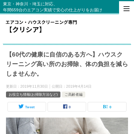
東京・神奈川・埼玉に対応、
年間659台のエアコン実績で安心の仕上がりをお届け
【60代の健康に自信のある方へ】ハウスク
リーニング高い所のお掃除、体の負担を減ら
しませんか。
更新日：
2019年11月30日
公開日：
2019年4月14日
お役立ち情報(お掃除方法など)
ご高齢者編
Tweet
0
0