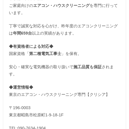
ご家庭向けの
エアコン・ハウスクリーニング
を専門に行って
います。
丁寧で誠実な対応を心がけ、昨年度のエアコンクリーニング
は
年間659台
以上の実績があります。
◆
有資格者による対応
◆
国家資格「
第二種電気工事士
」を保有。
安心・確実な電気機器の取り扱いで
施工品質も保証
されま
す。
◆運営情報◆
東京のエアコン・ハウスクリーニング専門【クリシア】
〒196-0003
東京都昭島市松原町1-9‐18‐1F
TEL:090-7634-1904