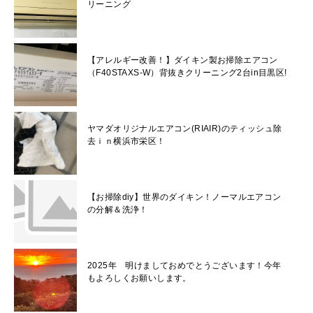
リーニング
【アレルギー改善！】ダイキン製お掃除エアコン
（F40STAXS-W）背抜きクリーニング2台in目黒区!
ヤマダオリジナルエアコン(RIAIR)のティッシュ除
去ｉｎ横浜市栄区！
【お掃除diy】世界のダイキン！ノーマルエアコン
の分解＆洗浄！
2025年 明けましておめでとうございます！今年
もよろしくお願いします。