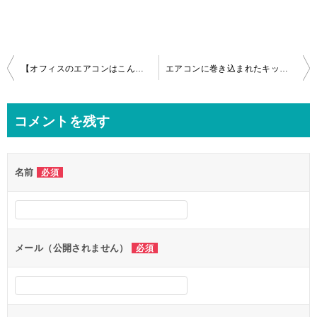
投
【オフィスのエアコンはこんなに汚れてる？】4方向天井埋込みエアコンの分解クリーニングｉｎ千代田区
エアコンに巻き込まれたキッチンペーパー除去ｉｎ川口市！
稿
ナ
コメントを残す
ビ
ゲ
名前
必須
ー
シ
ョ
ン
メール（公開されません）
必須