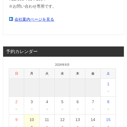
※お問い合わせ専用です。
会社案内ページを見る
予約カレンダー
2026年8月
日
月
火
水
木
金
土
1
－
2
3
4
5
6
7
8
－
－
－
－
－
－
－
9
10
11
12
13
14
15
－
○
×
×
×
×
×