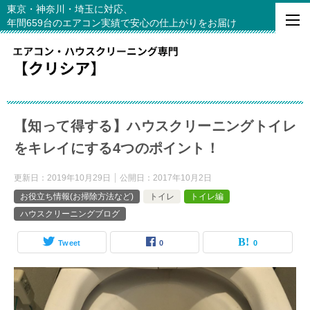
東京・神奈川・埼玉に対応、
年間659台のエアコン実績で安心の仕上がりをお届け
【知って得する】ハウスクリーニングトイレ
をキレイにする4つのポイント！
更新日：
2019年10月29日
公開日：
2017年10月2日
お役立ち情報(お掃除方法など)
トイレ
トイレ編
ハウスクリーニングブログ
Tweet
0
0