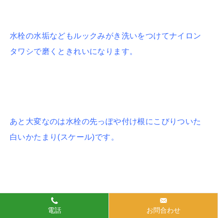
水栓の水垢などもルックみがき洗いをつけてナイロン
タワシで磨くときれいになります。
あと大変なのは水栓の先っぽや付け根にこびりついた
白いかたまり(スケール)です。
ナイロンタワシなどでこすっても落ちない場合は、ス
電話
お問合わせ