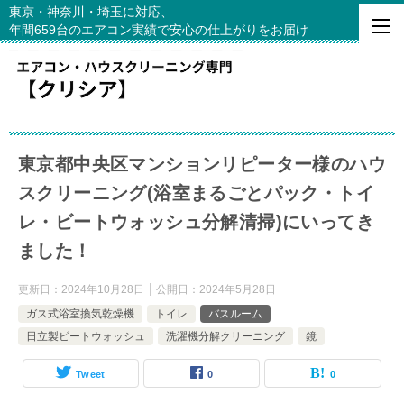
東京・神奈川・埼玉に対応、
年間659台のエアコン実績で安心の仕上がりをお届け
東京都中央区マンションリピーター様のハウ
スクリーニング(浴室まるごとパック・トイ
レ・ビートウォッシュ分解清掃)にいってき
ました！
更新日：
2024年10月28日
公開日：
2024年5月28日
ガス式浴室換気乾燥機
トイレ
バスルーム
日立製ビートウォッシュ
洗濯機分解クリーニング
鏡
Tweet
0
0