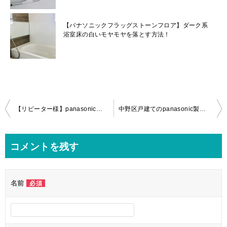
【パナソニックフラッグストーンフロア】ダーク系
浴室床の白いモヤモヤを落とす方法！
投
【リピーター様】panasonicお掃除エアコン、キッチンレンジフードのクリーニングin八王子市！
中野区戸建てのpanasonic製洗濯機(NA-FA100H5)＆浴室乾燥機(GVL5700A)の分解クリーニングをいってきました！
稿
ナ
コメントを残す
ビ
ゲ
名前
必須
ー
シ
ョ