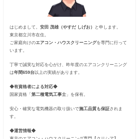
はじめまして。
安田 茂雄（やすだ しげお）
と申します。
東京都立川市在住。
ご家庭向けの
エアコン・ハウスクリーニング
を専門に行って
います。
丁寧で誠実な対応を心がけ、昨年度のエアコンクリーニング
は
年間659台
以上の実績があります。
◆
有資格者による対応
◆
国家資格「
第二種電気工事士
」を保有。
安心・確実な電気機器の取り扱いで
施工品質も保証
されま
す。
◆運営情報◆
東京のエアコン・ハウスクリーニング専門【クリシア】