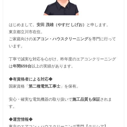
はじめまして。
安田 茂雄（やすだ しげお）
と申します。
東京都立川市在住。
ご家庭向けの
エアコン・ハウスクリーニング
を専門に行って
います。
丁寧で誠実な対応を心がけ、昨年度のエアコンクリーニング
は
年間659台
以上の実績があります。
◆
有資格者による対応
◆
国家資格「
第二種電気工事士
」を保有。
安心・確実な電気機器の取り扱いで
施工品質も保証
されま
す。
◆運営情報◆
東京のエアコン・ハウスクリーニング専門【クリシア】