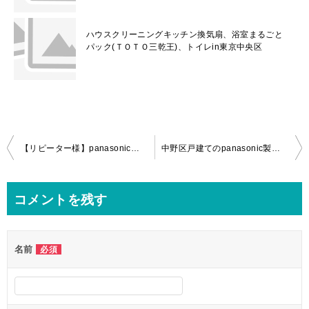
ハウスクリーニングキッチン換気扇、浴室まるごと
パック(ＴＯＴＯ三乾王)、トイレin東京中央区
投
【リピーター様】panasonicお掃除エアコン、キッチンレンジフードのクリーニングin八王子市！
中野区戸建てのpanasonic製洗濯機(NA-FA100H5)＆浴室乾燥機(GVL5700A)の分解クリーニングをいってきました！
稿
ナ
コメントを残す
ビ
ゲ
名前
必須
ー
シ
ョ