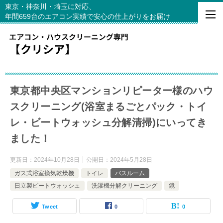
東京・神奈川・埼玉に対応、
年間659台のエアコン実績で安心の仕上がりをお届け
東京都中央区マンションリピーター様のハウ
スクリーニング(浴室まるごとパック・トイ
レ・ビートウォッシュ分解清掃)にいってき
ました！
更新日：
2024年10月28日
公開日：
2024年5月28日
ガス式浴室換気乾燥機
トイレ
バスルーム
日立製ビートウォッシュ
洗濯機分解クリーニング
鏡
Tweet
0
0