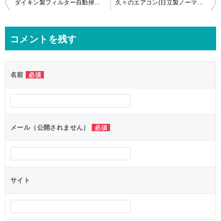
投
ダイキン製フィルター自動掃除埋込エアコンのお掃除in港区！
久々のエアコン(日立製ノーマルエアコン)のウェットティッシュ除去に行ってきました！in東久留米市
稿
ナ
コメントを残す
ビ
ゲ
名前
必須
ー
シ
ョ
ン
メール（公開されません）
必須
サイト