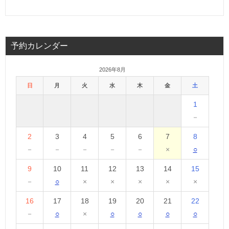
予約カレンダー
2026年8月
日
月
火
水
木
金
土
1
－
2
3
4
5
6
7
8
－
－
－
－
－
×
○
9
10
11
12
13
14
15
－
○
×
×
×
×
×
16
17
18
19
20
21
22
－
○
×
○
○
○
○