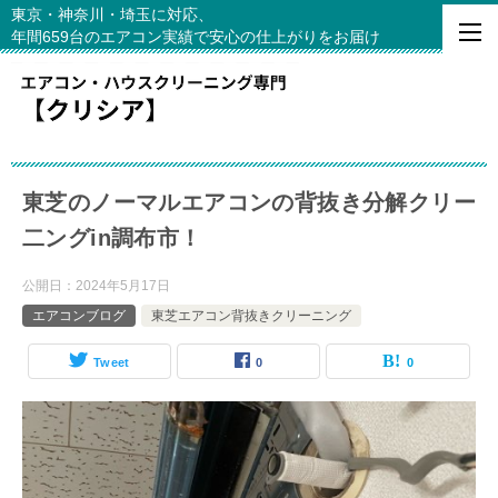
東京・神奈川・埼玉に対応、
年間659台のエアコン実績で安心の仕上がりをお届け
東芝のノーマルエアコンの背抜き分解クリー
二ングin調布市！
公開日：
2024年5月17日
エアコンブログ
東芝エアコン背抜きクリーニング
Tweet
0
0