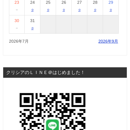
23
24
25
26
27
28
29
－
○
○
○
○
○
○
30
31
－
○
2026年7月
2026年9月
クリシアのＬＩＮＥ＠はじめました！