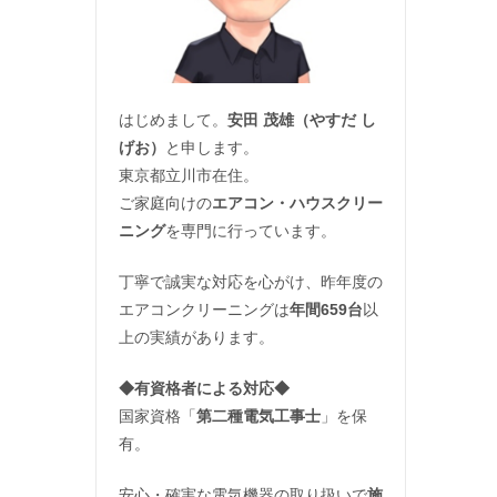
はじめまして。
安田 茂雄（やすだ し
げお）
と申します。
東京都立川市在住。
ご家庭向けの
エアコン・ハウスクリー
ニング
を専門に行っています。
丁寧で誠実な対応を心がけ、昨年度の
エアコンクリーニングは
年間659台
以
上の実績があります。
◆
有資格者による対応
◆
国家資格「
第二種電気工事士
」を保
有。
安心・確実な電気機器の取り扱いで
施