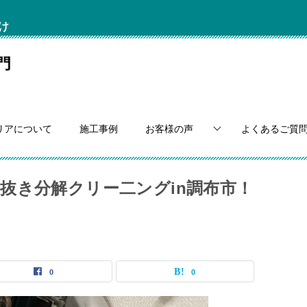
け
リアについて
施工事例
お客様の声
よくあるご質
抜き分解クリー二ングin調布市！
0
0