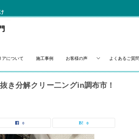
け
リアについて
施工事例
お客様の声
よくあるご質
抜き分解クリー二ングin調布市！
0
0