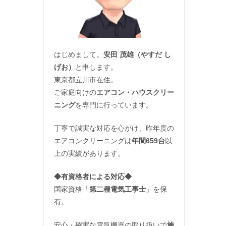
はじめまして。
安田 茂雄（やすだ し
げお）
と申します。
東京都立川市在住。
ご家庭向けの
エアコン・ハウスクリー
ニング
を専門に行っています。
丁寧で誠実な対応を心がけ、昨年度の
エアコンクリーニングは
年間659台
以
上の実績があります。
◆
有資格者による対応
◆
国家資格「
第二種電気工事士
」を保
有。
安心・確実な電気機器の取り扱いで
施