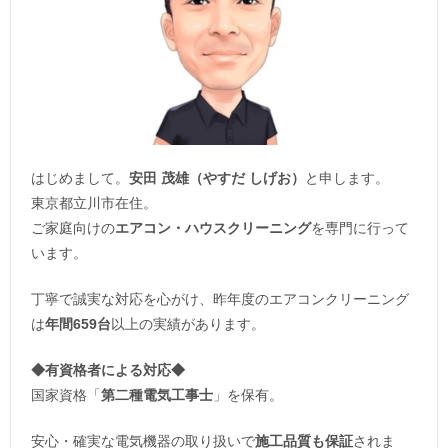
はじめまして。
安田 茂雄（やすだ しげお）
と申します。
東京都立川市在住。
ご家庭向けの
エアコン・ハウスクリーニング
を専門に行って
います。
丁寧で誠実な対応を心がけ、昨年度のエアコンクリーニング
は
年間659台
以上の実績があります。
◆
有資格者による対応
◆
国家資格「
第二種電気工事士
」を保有。
安心・確実な電気機器の取り扱いで
施工品質も保証
されま