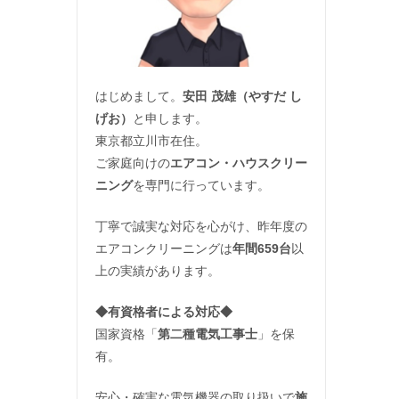
はじめまして。
安田 茂雄（やすだ し
げお）
と申します。
東京都立川市在住。
ご家庭向けの
エアコン・ハウスクリー
ニング
を専門に行っています。
丁寧で誠実な対応を心がけ、昨年度の
エアコンクリーニングは
年間659台
以
上の実績があります。
◆
有資格者による対応
◆
国家資格「
第二種電気工事士
」を保
有。
安心・確実な電気機器の取り扱いで
施