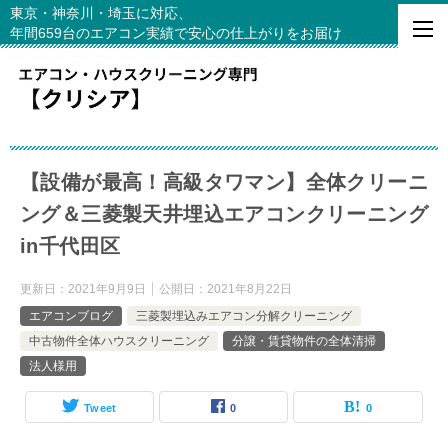
東京・神奈川・埼玉に対応、
年間659台のエアコン実績で安心の仕上がりをお届け
【設備が最高！高級タワマン】全体クリーニ
ング＆三菱製天井埋込エアコンクリーニング
in千代田区
更新日：
2021年9月9日
公開日：
2021年8月22日
エアコンブログ
三菱製埋込みエアコン分解クリーニング
中古物件全体ハウスクリーニング
分譲・賃貸物件の全体清掃
法人様用
Tweet
0
0