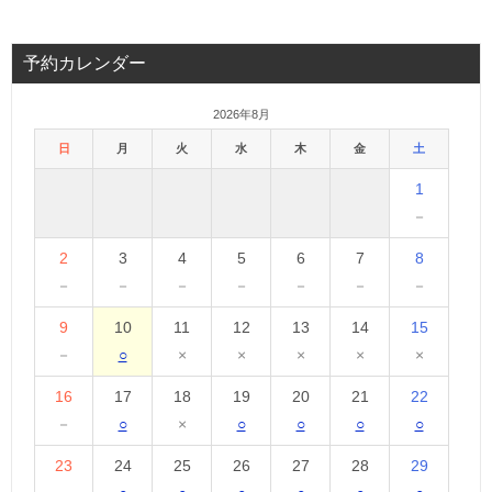
予約カレンダー
2026年8月
日
月
火
水
木
金
土
1
－
2
3
4
5
6
7
8
－
－
－
－
－
－
－
9
10
11
12
13
14
15
－
○
×
×
×
×
×
16
17
18
19
20
21
22
－
○
×
○
○
○
○
23
24
25
26
27
28
29