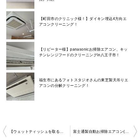
【町田市のクリニック様！】ダイキン埋込4方向エ
アコンクリーニング！
【リピーター様】panasonicお掃除エアコン、キッ
チンレンジフードのクリーニングin八王子市！
福生市にあるフォトスタジオさんの東芝製天吊りエ
アコンの分解クリーニング！
投
【ウェットティッシュを取る！】日立製自動お掃除エアコンの分解クリーニングin杉並区！
富士通製自動お掃除エアコン(AS-R56H2W)の分解クリーニングin川崎市多摩区