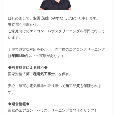
はじめまして。
安田 茂雄（やすだ しげお）
と申します。
東京都立川市在住。
ご家庭向けの
エアコン・ハウスクリーニング
を専門に行って
います。
丁寧で誠実な対応を心がけ、昨年度のエアコンクリーニング
は
年間659台
以上の実績があります。
◆
有資格者による対応
◆
国家資格「
第二種電気工事士
」を保有。
安心・確実な電気機器の取り扱いで
施工品質も保証
されま
す。
◆運営情報◆
東京のエアコン・ハウスクリーニング専門【クリシア】