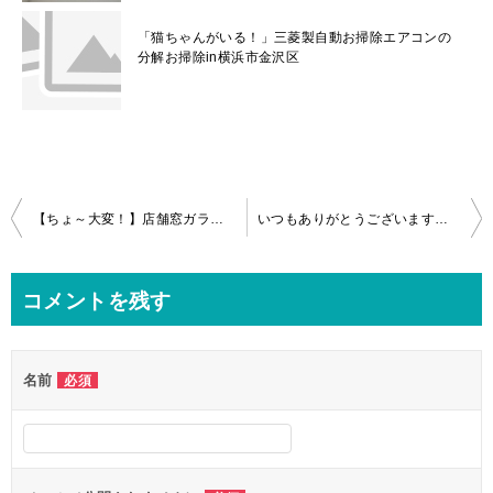
「猫ちゃんがいる！」三菱製自動お掃除エアコンの
分解お掃除in横浜市金沢区
投
【ちょ～大変！】店舗窓ガラスのラベル粘着物の除去＆クリーニング！in川口市
いつもありがとうございます！浴室クリーニングin相模原市
稿
ナ
コメントを残す
ビ
ゲ
名前
必須
ー
シ
ョ