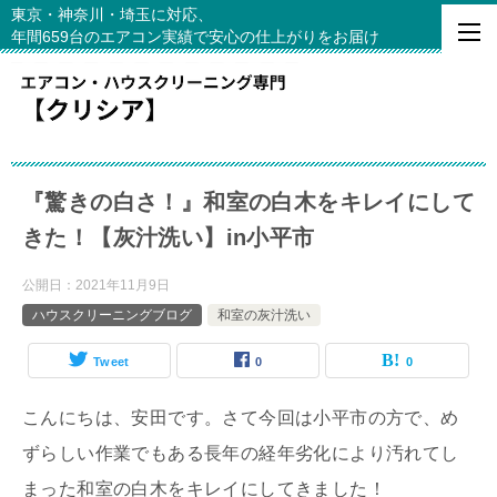
東京・神奈川・埼玉に対応、
年間659台のエアコン実績で安心の仕上がりをお届け
『驚きの白さ！』和室の白木をキレイにして
きた！【灰汁洗い】in小平市
公開日：
2021年11月9日
ハウスクリーニングブログ
和室の灰汁洗い
Tweet
0
0
こんにちは、安田です。さて今回は小平市の方で、め
ずらしい作業でもある長年の経年劣化により汚れてし
まった和室の白木をキレイにしてきました！