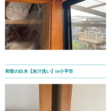
和室の白木【灰汁洗い】in小平市