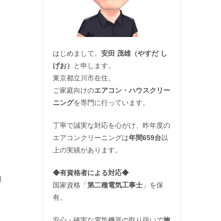
はじめまして。
安田 茂雄（やすだ し
げお）
と申します。
東京都立川市在住。
ご家庭向けの
エアコン・ハウスクリー
ニング
を専門に行っています。
丁寧で誠実な対応を心がけ、昨年度の
エアコンクリーニングは
年間659台
以
上の実績があります。
◆
有資格者による対応
◆
自
国家資格「
第二種電気工事士
」を保
有。
安心・確実な電気機器の取り扱いで
施